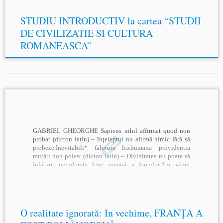
STUDIU INTRODUCTIV la cartea “STUDII
DE CIVILIZATIE SI CULTURA
ROMANEASCA”
GABRIEL GHEORGHE Sapiens nihil affirmat quod non
probat (dicton latin) – înţeleptul nu afirmă nimic fără să
probeze.Inevitabili* falorum lexhumana providentia
mutări non polest (dicton latin) – Divinitatea nu poate să
înlăture neindurata lege umană a faptelor.Am văzut
numeroase teorii prăbuşite in faţa faptelor, însă niciodată
n-am văzut un fapt […]
O realitate ignorată: In vechime, FRANŢA A