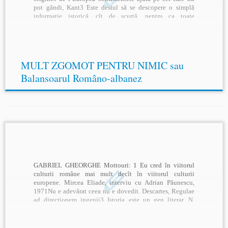
pot gândi, Kant3 Este destul să se descopere o simplă
informaţie istorică, cît de scurtă, pentru ca toate
combinaţiile lingvistice, preistorice şi arheologice,
elaborate in […]
MULT ZGOMOT PENTRU NIMIC sau
Balansoarul Româno-albanez
GABRIEL GHEORGHE Mottouri: 1 Eu cred în viitorul
culturii române mai mult decît în viitorul culturii
europene. Mircea Eliade, interviu cu Adrian Păunescu,
1971Nu e adevărat ceea nu e dovedit. Descartes, Regulae
ad directionem ingenii3 Istoria este un gen literar. N.
Iorga, Generalităţi cu privire la studiile istorice, Ed.
Polirom, 1999, p. […]