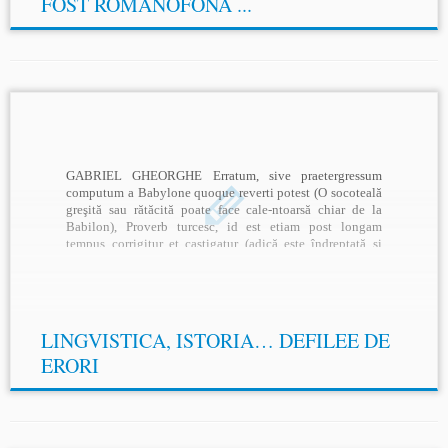
FOST ROMÂNOFONĂ ...
GABRIEL GHEORGHE Erratum, sive praetergressum
computum a Babylone quoque reverti potest (O socoteală
greşită sau rătăcită poate face cale-ntoarsă chiar de la
Babilon), Proverb turcesc, id est etiam post longam
tempus corrigitur et castigatur (adică este îndreptată şi
corectată chiar şi după timp îndelungat), Dimitrie
Cantemir, De antiquis et hodiemis […]
LINGVISTICA, ISTORIA… DEFILEE DE
ERORI