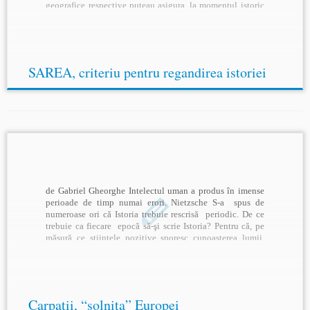
geografice respective puteau asigura, la momentul istoric
in discutie, minimul de conditii de existenta, pentru
oameni si animalele lor.Uneori […]
SAREA, criteriu pentru regandirea istoriei
de Gabriel Gheorghe Intelectul uman a produs în imense
perioade de timp numai erori. Nietzsche S-a spus de
numeroase ori că Istoria trebuie rescrisă periodic. De ce
trebuie ca fiecare epocă să-şi scrie Istoria? Pentru că, pe
măsură ce ştiinţele pozitive sporesc cunoaşterea lumii,
apar mai bine conturate desfăşurările trecute […]
Carpaţii, “solniţa” Europei