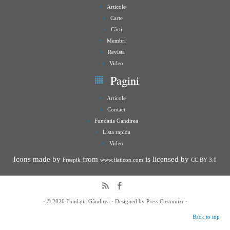
Articole
Carte
Cărți
Membri
Revista
Video
Pagini
Articole
Contact
Fundatia Gandirea
Lista rapida
Video
Icons made by
from
is licensed by
Freepik
www.flaticon.com
CC BY 3.0
· © 2026
Fundația Gândirea
· Designed by
Press Customizr
·
Back to top