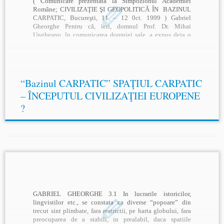
( Comunicare prezentată la Simpozionul Academiei
Române; CIVILIZAŢIE ŞI GEOPOLITICĂ ÎN BAZINUL
CARPATIC, Bucureşti, 11 – 12 0ct. 1999 ) Gabriel
Gheorghe Pentru că, ieri, domnul Prof. Dr. Mihai
Ungheanu, în comunicarea domniei sale, a expus deja o
serie de aspecte privind elemente lexicale ale limbii
romăne prezente în limba maghiară, […]
“Bazinul CARPATIC” SPAŢIUL CARPATIC
– ÎNCEPUTUL CIVILIZAŢIEI EUROPENE
?
GABRIEL GHEORGHE 3.1 In lucrarile istoricilor,
lingvistilor etc., se constata ca diverse “popoare” din
trecut sint plimbate, fara restrictii, pe harta globului, fara
preocuparea de a stabili, in prealabil, daca spatiile