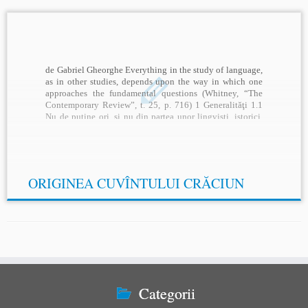
de Gabriel Gheorghe Everything in the study of language,
as in other studies, depends upon the way in which one
approaches the fundamental questions (Whitney, “The
Contemporary Review”, t. 25, p. 716) 1 Generalităţi 1.1
Nu de puţine ori, şi nu din partea unor lingvişti, istorici,
etnologi etc. de mâna a […]
ORIGINEA CUVÎNTULUI CRĂCIUN
Categorii