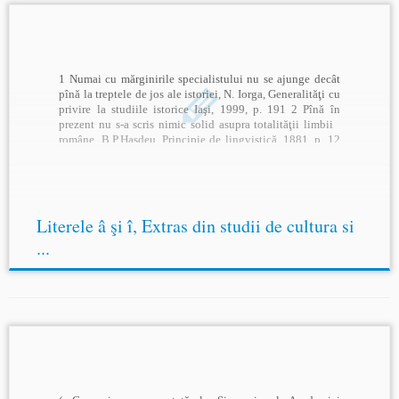
1 Numai cu mărginirile specialistului nu se ajunge decât
pînă la treptele de jos ale istoriei, N. Iorga, Generalităţi cu
privire la studiile istorice Iaşi, 1999, p. 191 2 Pînă în
prezent nu s-a scris nimic solid asupra totalităţii limbii
române. B.P.Hasdeu, Principie de lingvistică, 1881, p. 12
Aceste litere, pînă la […]
Literele â şi î, Extras din studii de cultura si
...