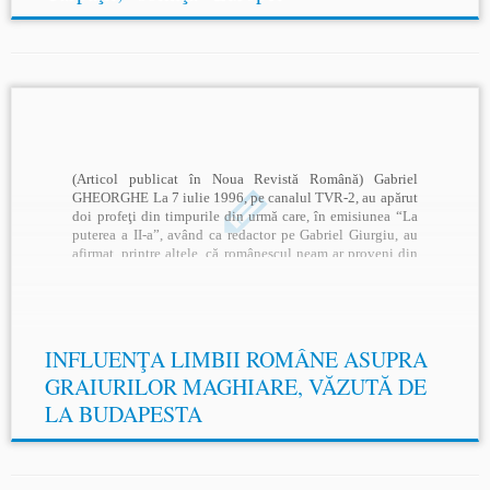
(Articol publicat în Noua Revistă Română) Gabriel
GHEORGHE La 7 iulie 1996, pe canalul TVR-2, au apărut
doi profeţi din timpurile din urmă care, în emisiunea “La
puterea a II-a”, având ca redactor pe Gabriel Giurgiu, au
afirmat, printre altele, că românescul neam ar proveni din
maghiarulnyám. Această afirmaţie s-a făcut la TVR […]
INFLUENŢA LIMBII ROMÂNE ASUPRA
GRAIURILOR MAGHIARE, VĂZUTĂ DE
LA BUDAPESTA