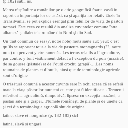
(p.182) subl. ns.
Marea răspîndire a românilor pe o arie geografică foarte vastă în
raport cu importanţa lor de astăzi, ca şi apariţia lor relativ târzie în
Transilvania, se pot explica esenţial prin felul lor de viaţă de păstori
nomazi. Este ceea ce rezultă din analiza cuvintelor comune între
albaneză şi dialectele române din Nord şi din Sud.
Un trait commun de ses (?, notre note) mots saute aux yeux c’est
qu’ils se raportent tous a la vie de pasteurs montagnards (??, notre
note) ou peuvent y etre ramenés. Les terms relatifs a l’agriculture,
par contre, y font visiblement défaut a l’exception du pois (mazăre),
de sa gousse (păstaie) et de l’outil crochu (grapă),…Les noms
roumains de plantes et d’outils, ainsi que de terminologie agricole
sont d’origine
O trăsătură comună a acestor cuvinte sare în ochi aceea că se referă
toate la viaţa păstorilor munteni cu care pot fi identificate . Termenii
referitori la agricultură, dimpotrivă, lipsesc cu excepţia mazărei, a
păstăii sale şi a grapei…Numele româneşti de plante şi de unelte ca
şi cei din terminologia agricolă sînt de origine
latine, slave et hongroise (p. 182-183) sic!
latină, slavă şi ungară.