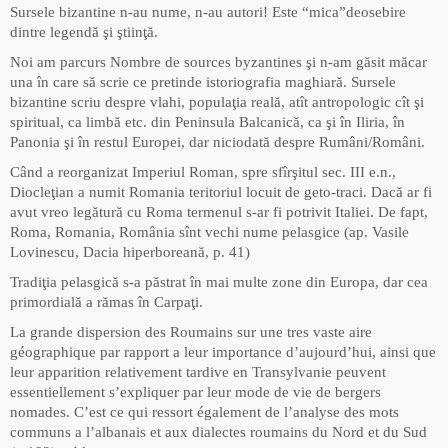
Sursele bizantine n-au nume, n-au autori! Este “mica”deosebire
dintre legendă şi ştiinţă.
Noi am parcurs Nombre de sources byzantines şi n-am găsit măcar
una în care să scrie ce pretinde istoriografia maghiară. Sursele
bizantine scriu despre vlahi, populaţia reală, atît antropologic cît şi
spiritual, ca limbă etc. din Peninsula Balcanică, ca şi în Iliria, în
Panonia şi în restul Europei, dar niciodată despre Rumâni/Români.
Când a reorganizat Imperiul Roman, spre sfîrşitul sec. III e.n.,
Diocleţian a numit Romania teritoriul locuit de geto-traci. Dacă ar fi
avut vreo legătură cu Roma termenul s-ar fi potrivit Italiei. De fapt,
Roma, Romania, România sînt vechi nume pelasgice (ap. Vasile
Lovinescu, Dacia hiperboreană, p. 41)
Tradiţia pelasgică s-a păstrat în mai multe zone din Europa, dar cea
primordială a rămas în Carpaţi.
La grande dispersion des Roumains sur une tres vaste aire
géographique par rapport a leur importance d’aujourd’hui, ainsi que
leur apparition relativement tardive en Transylvanie peuvent
essentiellement s’expliquer par leur mode de vie de bergers
nomades. C’est ce qui ressort également de l’analyse des mots
communs a l’albanais et aux dialectes roumains du Nord et du Sud