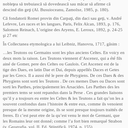
nobleţea să trebuiască să dovedească sau măcar să afirme că
descind din geţi (Al. Busuioceanu, Zamolxe, 1985, p. 180).
Că fondatorii Romei provin din Carpaţi, din daci sau geţi, v. André
Lefevre, Les races et les langues, Paris, Felix Alcan, 1893, p. 176,
Salomon Reinach, L’origine des Aryens, E. Leroux, 1892, p. 24-25
şi 27 etc
În Collectanea etymologica a lui Leibniz, Hanovra, 1717, găsim :
…les Teutons ou Germains sont les plus anciens Celtes. En voicy en
deux mots la raison. Les Teutons viennent d’Ascenez, qui a été fils
ainé de Gomer, pere des Celtes ou Gaulois. Cet Ascenez est de la
tige des Daes, en latin Dae et Dai, depuis appellés Daces et Getes
par les Grecs. Il a aussi été le pere de Phrygiens. De ces Daes & des
Phrygiens sont sorti les Teutons . De ces memes Daes ou Daces sont
sorti les Parthes, principalement les Arsacides. Les Parthes des les
premiers tems se sont repandus dans la Perse . Ces grandes liaisons
qu’il y a toujours eu entre les Celtes & les Teutons a fait qu’on les a
souvent confondus dans l’histoire & entre eux, comme ils venoient
presque de la mesme origine, ils se sont presque toujours traittés de
freres. Et c’est peut etre de la qu’est venu le mot de Germani, que
les Romains leur ont donné; comme l’a fort bien remarqué Strabon
(v. Geografia, vol. II, Ed. Stiinţifică, 1974, p. 155)