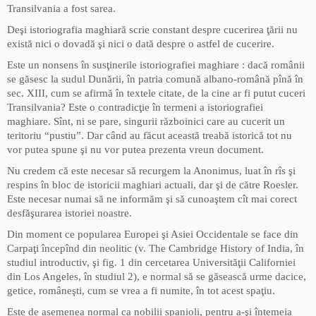
Transilvania a fost sarea.
Deşi istoriografia maghiară scrie constant despre cucerirea ţării nu
există nici o dovadă şi nici o dată despre o astfel de cucerire.
Este un nonsens în susţinerile istoriografiei maghiare : dacă românii
se găsesc la sudul Dunării, în patria comună albano-română pînă în
sec. XIII, cum se afirmă în textele citate, de la cine ar fi putut cuceri
Transilvania? Este o contradicţie în termeni a istoriografiei
maghiare. Sînt, ni se pare, singurii războinici care au cucerit un
teritoriu “pustiu”. Dar când au făcut această treabă istorică tot nu
vor putea spune şi nu vor putea prezenta vreun document.
Nu credem că este necesar să recurgem la Anonimus, luat în rîs şi
respins în bloc de istoricii maghiari actuali, dar şi de către Roesler.
Este necesar numai să ne informăm şi să cunoaştem cît mai corect
desfăşurarea istoriei noastre.
Din moment ce popularea Europei şi Asiei Occidentale se face din
Carpaţi începînd din neolitic (v. The Cambridge History of India, în
studiul introductiv, şi fig. 1 din cercetarea Universităţii Californiei
din Los Angeles, în studiul 2), e normal să se găsească urme dacice,
getice, româneşti, cum se vrea a fi numite, în tot acest spaţiu.
Este de asemenea normal ca nobilii spanioli, pentru a-şi întemeia