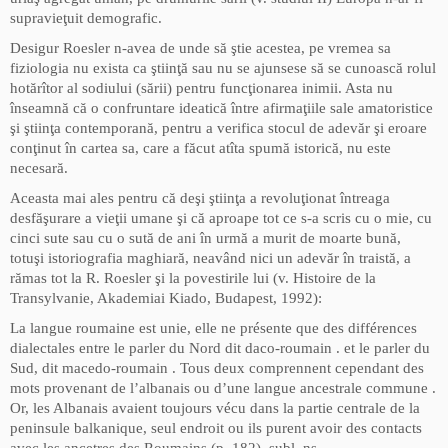
supravieţuit demografic.
Desigur Roesler n-avea de unde să ştie acestea, pe vremea sa
fiziologia nu exista ca ştiinţă sau nu se ajunsese să se cunoască rolul
hotărîtor al sodiului (sării) pentru funcţionarea inimii. Asta nu
înseamnă că o confruntare ideatică între afirmaţiile sale amatoristice
şi ştiinţa contemporană, pentru a verifica stocul de adevăr şi eroare
conţinut în cartea sa, care a făcut atîta spumă istorică, nu este
necesară.
Aceasta mai ales pentru că deşi ştiinţa a revoluţionat întreaga
desfăşurare a vieţii umane şi că aproape tot ce s-a scris cu o mie, cu
cinci sute sau cu o sută de ani în urmă a murit de moarte bună,
totuşi istoriografia maghiară, neavând nici un adevăr în traistă, a
rămas tot la R. Roesler şi la povestirile lui (v. Histoire de la
Transylvanie, Akademiai Kiado, Budapest, 1992):
La langue roumaine est unie, elle ne présente que des différences
dialectales entre le parler du Nord dit daco-roumain . et le parler du
Sud, dit macedo-roumain . Tous deux comprennent cependant des
mots provenant de l’albanais ou d’une langue ancestrale commune .
Or, les Albanais avaient toujours vécu dans la partie centrale de la
peninsule balkanique, seul endroit ou ils purent avoir des contacts