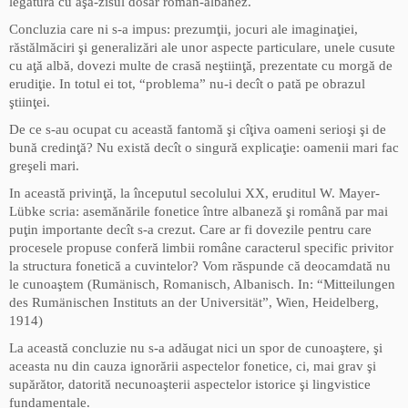
legătură cu aşa-zisul dosar român-albanez.
Concluzia care ni s-a impus: prezumţii, jocuri ale imaginaţiei,
răstălmăciri şi generalizări ale unor aspecte particulare, unele cusute
cu aţă albă, dovezi multe de crasă neştiinţă, prezentate cu morgă de
erudiţie. In totul ei tot, “problema” nu-i decît o pată pe obrazul
ştiinţei.
De ce s-au ocupat cu această fantomă şi cîţiva oameni serioşi şi de
bună credinţă? Nu există decît o singură explicaţie: oamenii mari fac
greşeli mari.
In această privinţă, la începutul secolului XX, eruditul W. Mayer-
Lübke scria: asemănările fonetice între albaneză şi română par mai
puţin importante decît s-a crezut. Care ar fi dovezile pentru care
procesele propuse conferă limbii române caracterul specific privitor
la structura fonetică a cuvintelor? Vom răspunde că deocamdată nu
le cunoaştem (Rumänisch, Romanisch, Albanisch. In: “Mitteilungen
des Rumänischen Instituts an der Universität”, Wien, Heidelberg,
1914)
La această concluzie nu s-a adăugat nici un spor de cunoaştere, şi
aceasta nu din cauza ignorării aspectelor fonetice, ci, mai grav şi
supărător, datorită necunoaşterii aspectelor istorice şi lingvistice
fundamentale.