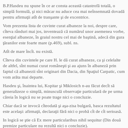
B.P.Hasdeu nu spune în ce ar consta această catastrofă totală, o
simplă formulă, şi nici măcar nu aduce cea mai neînsemnată dovadă
pentru afirmaţii atît de tranşante şi de excentrice.
Vom prezenta lista de cuvinte curat albaneze la noi, despre care,
cîteva rânduri mai jos, inventează că numărul unor asemenea vorbe,
esenţial albaneze, în graiul nostru cel mai de baştină, adecă din gura
ţăranilor este foarte mare (p.469), subl. ns.
Atît de mare încît. nu există.
Cîteva din cuvintele pe care H. le dă curat albaneze, ca şi celelalte
de altfel, sînt numai curat româneşti şi au ajuns în albaneză prin
faptul că albanezii sînt originari din Dacia, din Spaţiul Carpatic, cum
vom arăta mai departe.
Hasdeu şi, înaintea lui, Kopitar şi Miklosich n-au făcut decît să
generalizeze o simplă, minusculă observaţie particulară de pe urma
căreia în logică nu se poate trage nici o concluzie.
Chiar dacă se invocă cîteodată şi aşa-zisa bulgară, basca rezultatul
este acelaşi: afirmaţii, declaraţii fără nici o probă cît de cît serioasă.
In logică se ştie că Ex mere particularibus nihil sequitur (Din două
premize particulare nu rezultă nici o concluzie).