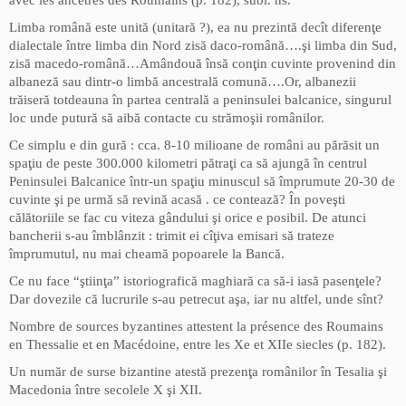
avec les ancetres des Roumains (p. 182), subl. ns.
Limba română este unită (unitară ?), ea nu prezintă decît diferenţe
dialectale între limba din Nord zisă daco-română….şi limba din Sud,
zisă macedo-română…Amândouă însă conţin cuvinte provenind din
albaneză sau dintr-o limbă ancestrală comună….Or, albanezii
trăiseră totdeauna în partea centrală a peninsulei balcanice, singurul
loc unde putură să aibă contacte cu strămoşii românilor.
Ce simplu e din gură : cca. 8-10 milioane de români au părăsit un
spaţiu de peste 300.000 kilometri pătraţi ca să ajungă în centrul
Peninsulei Balcanice într-un spaţiu minuscul să împrumute 20-30 de
cuvinte şi pe urmă să revină acasă . ce contează? În poveşti
călătoriile se fac cu viteza gândului şi orice e posibil. De atunci
bancherii s-au îmblânzit : trimit ei cîţiva emisari să trateze
împrumutul, nu mai cheamă popoarele la Bancă.
Ce nu face “ştiinţa” istoriografică maghiară ca să-i iasă pasenţele?
Dar dovezile că lucrurile s-au petrecut aşa, iar nu altfel, unde sînt?
Nombre de sources byzantines attestent la présence des Roumains
en Thessalie et en Macédoine, entre les Xe et XIIe siecles (p. 182).
Un număr de surse bizantine atestă prezenţa românilor în Tesalia şi
Macedonia între secolele X şi XII.