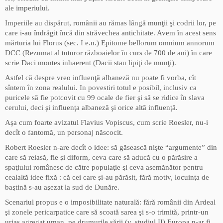
ale imperiului.
Imperiile au dispărut, românii au rămas lângă munţii şi codrii lor, pe
care i-au îndrăgit încă din străvechea antichitate. Avem în acest sens
mărturia lui Florus (sec. I e.n.) Epitome bellorum omnium annorum
DCC (Rezumat al tuturor războaielor în curs de 700 de ani) în care
scrie Daci montes inhaerent (Dacii stau lipiţi de munţi).
Astfel că despre vreo influenţă albaneză nu poate fi vorba, cît
sîntem în zona realului. In povestiri totul e posibil, inclusiv ca
puricele să fie potcovit cu 99 ocale de fier şi să se ridice în slava
cerului, deci şi influenţa albaneză şi orice altă influenţă.
Aşa cum foarte avizatul Flavius Vopiscus, cum scrie Roesler, nu-i
decît o fantomă, un personaj născocit.
Robert Roesler n-are decît o idee: să găsească nişte “argumente” din
care să reiasă, fie şi diform, ceva care să aducă cu o părăsire a
spaţiului românesc de către populaţie şi ceva asemănător pentru
cealaltă idee fixă : că cei care şi-au părăsit, fără motiv, locuinţa de
baştină s-au aşezat la sud de Dunăre.
Scenariul propus e o imposibilitate naturală: fără românii din Ardeal
şi zonele pericarpatice care să scoată sarea şi s-o trimită, printr-un
uriaş agregat uman, pe drumurile sării (v. studiul II) Europa n-ar fi