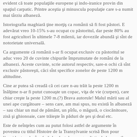
evident că toate populaţiile europene şi indo-iranice provin din
spaţiul carpatic. Printre aceştia şi minuscula populaţie care s-a numit
mai târziu albaneză.
Istoriografia maghiară ţine morţiş ca românii să fi fost păstori. E
adevărat vreo 10-15% s-au ocupat cu păstoritul, dar peste 80% au
fost agricultori în ultimele 7-8 milenii, iar dovezile abundă şi sînt de
notorietate universală.
Ca argumente că românii s-ar fi ocupat exclusiv cu păstoritul se
aduc vreo 20 de cuvinte chipurile împrumutate de români de la
albanezi. Aceste cuvinte, scrie autorul respectiv, sare-n ochi că sînt
exclusiv păstoreşti, căci sînt specifice zonelor de peste 1200 m
altitudine.
Cine ar putea să creadă că cei care n-au trăit la peste 1200 m
înălţime n-ar fi putut cunoaşte un copac, viţa de vie (curpen), care
chiar creşte la peste 1200 m.(?) Brava autorule! Malul mării sau al
unei ape curgătoare – sens care, am mai spus, nu există în albaneză
– sau chiar un mal de pământ, un pîrîu, o măgură, o ciocănitoare,
zisă şi ghionoaie, care trăieşte în păduri de şes şi deal etc.
Este de neînţeles cum au putut folosi astfel de argumente în
povestea cu titlul Histoire de la Transylvanie scrisă Bon pour