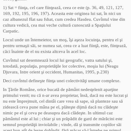
1) Sat = fiinţa, cel care fiinţează, ceea ce este (p. 36, 49, 121, 127,
169, 192, 195, 196, 197). Aceasta este originea lui sat, în nici un
caz albanezul fšat sau fshat, cum credea Hasdeu. Cuvîntul vine din
cultura vedică, cea mai veche cultură cunoscută a Spaţiului
Carpatic.
Locul unde un întemeietor, un moş, îşi aşeza locuinţa, pentru el şi
pentru urmaşii săi, se numea sat, ceea ce a luat fiinţă, este, fiinţează,
căci înainte de el nu exista altceva în acel loc.
Cuvîntul sat desemnează locul lui geografic, vatra satului şi,
totodată, populaţia, proprietăţile lor colective, moşia lui (Neagu
Djuvara, Intre orient şi occident, Humanitas, 1995, p.230)
Deci cuvîntul defineşte fiinţa unei colectivităţi umane complexe.
In Ţările Române, orice bucată de pământ nedesţelenit aparţine
primului venit; nu că n-ar avea proprietar, însă, dacă nu este lucrat şi
nu este împrejmuit, cel dintâi care vrea să sape, să planteze sau să
zidească ceva pune mâna pe el, plăteşte dijmă dacă nu clădeşte
nimic pe el şi ceva pe deasupra dacă clădeşte. In ultimul caz
pământul este al lui ; chiar şi un prăpădit de gard de mărăcini este
semnul proprietăţii inviolabile ; vinde, dă şi transmite copiilor săi
acest bun atît de lesne dobîndit, fără măcar să-l întrebe pe primul