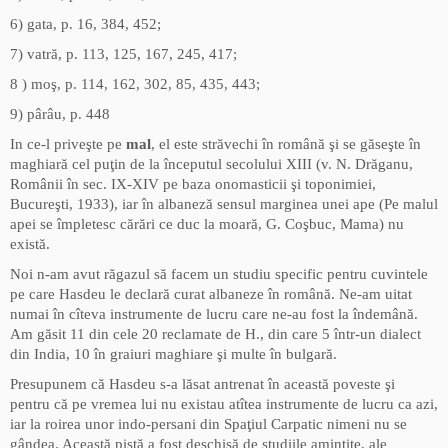
6) gata, p. 16, 384, 452;
7) vatră, p. 113, 125, 167, 245, 417;
8 ) moş, p. 114, 162, 302, 85, 435, 443;
9) pârâu, p. 448
In ce-l priveşte pe
mal
, el este străvechi în română şi se găseşte în
maghiară cel puţin de la începutul secolului XIII (v. N. Drăganu,
Românii în sec. IX-XIV pe baza onomasticii şi toponimiei,
Bucureşti, 1933), iar în albaneză sensul marginea unei ape (Pe malul
apei se împletesc cărări ce duc la moară, G. Coşbuc, Mama) nu
există.
Noi n-am avut răgazul să facem un studiu specific pentru cuvintele
pe care Hasdeu le declară curat albaneze în română. Ne-am uitat
numai în cîteva instrumente de lucru care ne-au fost la îndemână.
Am găsit 11 din cele 20 reclamate de H., din care 5 într-un dialect
din India, 10 în graiuri maghiare şi multe în bulgară.
Presupunem că Hasdeu s-a lăsat antrenat în această poveste şi
pentru că pe vremea lui nu existau atîtea instrumente de lucru ca azi,
iar la roirea unor indo-persani din Spaţiul Carpatic nimeni nu se
gândea. Această pistă a fost deschisă de studiile amintite, ale