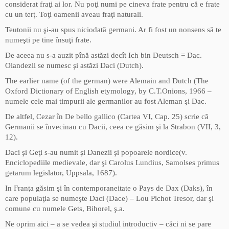
considerat fraţi ai lor. Nu poţi numi pe cineva frate pentru că e frate
cu un terţ. Toţi oamenii aveau fraţi naturali.
Teutonii nu şi-au spus niciodată germani. Ar fi fost un nonsens să te
numeşti pe tine însuţi frate.
De aceea nu s-a auzit pînă astăzi decît Ich bin Deutsch = Dac.
Olandezii se numesc şi astăzi Daci (Dutch).
The earlier name (of the german) were Alemain and Dutch (The
Oxford Dictionary of English etymology, by C.T.Onions, 1966 –
numele cele mai timpurii ale germanilor au fost Aleman şi Dac.
De altfel, Cezar în De bello gallico (Cartea VI, Cap. 25) scrie că
Germanii se învecinau cu Dacii, ceea ce găsim şi la Strabon (VII, 3,
12).
Daci şi Geţi s-au numit şi Danezii şi popoarele nordice(v.
Enciclopediile medievale, dar şi Carolus Lundius, Samolses primus
getarum legislator, Uppsala, 1687).
In Franţa găsim şi în contemporaneitate o Pays de Dax (Daks), în
care populaţia se numeşte Daci (Dace) – Lou Pichot Tresor, dar şi
comune cu numele Gets, Bihorel, ş.a.
Ne oprim aici – a se vedea şi studiul introductiv – căci ni se pare