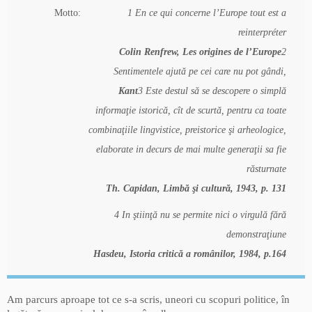
Motto:
1 En ce qui concerne l’Europe tout est a
reinterpréter
Colin Renfrew, Les origines de l’Europe
2
Sentimentele ajută pe cei care nu pot gândi,
Kant
3 Este destul să se descopere o simplă
informaţie istorică, cît de scurtă, pentru ca toate
combinaţiile lingvistice, preistorice şi arheologice,
elaborate in decurs de mai multe generaţii sa fie
răsturnate
Th. Capidan, Limbă şi cultură, 1943, p. 131
4 In ştiinţă nu se permite nici o virgulă fără
demonstraţiune
Hasdeu, Istoria critică a românilor, 1984, p.164
Am parcurs aproape tot ce s-a scris, uneori cu scopuri politice, în