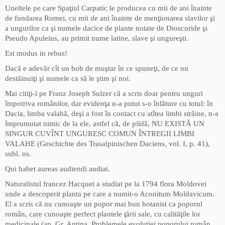
Uneltele pe care Spaţiul Carpatic le producea cu mii de ani înainte
de fundarea Romei, cu mii de ani înainte de menţionarea slavilor şi
a ungurilor ca şi numele dacice de plante notate de Dioscoride şi
Pseudo Apuleius, au primit nume latine, slave şi ungureşti.
Est modus in rebus!
Dacă e adevăr cît un bob de muştar în ce spuneţi, de ce nu
destăinuiţi şi numele ca să le ştim şi noi.
Mai citiţi-l pe Franz Joseph Sulzer că a scris doar pentru unguri
împotriva românilor, dar evidenţa n-a putut s-o înlăture cu totul: în
Dacia, limba valahă, deşi a fost în contact cu atîtea limbi străine, n-a
împrumutat nimic de la ele, astfel că, de pildă, NU EXISTĂ UN
SINGUR CUVÎNT UNGURESC COMUN ÎNTREGII LIMBI
VALAHE (Geschichte des Trasalpinischen Daciens, vol. I, p. 41),
subl. ns.
Qui habet aureas audiendi audiat.
Naturalistul francez Hacquet a studiat pe la 1794 flora Moldovei
unde a descoperit planta pe care a numit-o Aconitum Moldavicum.
El a scris că nu cunoaşte un popor mai bun botanist ca poporul
român, care cunoaşte perfect plantele ţării sale, cu calităţile lor
medicinale (ap. Gr. Antipa, Problemele evoluţiei poporului român,