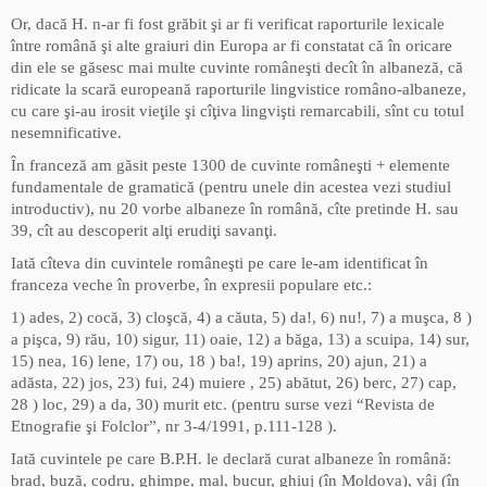
Or, dacă H. n-ar fi fost grăbit şi ar fi verificat raporturile lexicale
între română şi alte graiuri din Europa ar fi constatat că în oricare
din ele se găsesc mai multe cuvinte româneşti decît în albaneză, că
ridicate la scară europeană raporturile lingvistice româno-albaneze,
cu care şi-au irosit vieţile şi cîţiva lingvişti remarcabili, sînt cu totul
nesemnificative.
În franceză am găsit peste 1300 de cuvinte româneşti + elemente
fundamentale de gramatică (pentru unele din acestea vezi studiul
introductiv), nu 20 vorbe albaneze în română, cîte pretinde H. sau
39, cît au descoperit alţi erudiţi savanţi.
Iată cîteva din cuvintele româneşti pe care le-am identificat în
franceza veche în proverbe, în expresii populare etc.:
1) ades, 2) cocă, 3) cloşcă, 4) a căuta, 5) da!, 6) nu!, 7) a muşca, 8 )
a pişca, 9) rău, 10) sigur, 11) oaie, 12) a băga, 13) a scuipa, 14) sur,
15) nea, 16) lene, 17) ou, 18 ) ba!, 19) aprins, 20) ajun, 21) a
adăsta, 22) jos, 23) fui, 24) muiere , 25) abătut, 26) berc, 27) cap,
28 ) loc, 29) a da, 30) murit etc. (pentru surse vezi “Revista de
Etnografie şi Folclor”, nr 3-4/1991, p.111-128 ).
Iată cuvintele pe care B.P.H. le declară curat albaneze în română:
brad, buză, codru, ghimpe, mal, bucur, ghiuj (în Moldova), vâj (în