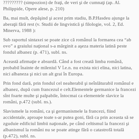
????????? (simpozion) de fraţi, de veri şi de cumnaţi (ap. Al.
Philippide, Opere alese, p. 210)
Ba, mai mult, depăşind şi acest prim stadiu, B.P.Hasdeu ajunge la
aberaţii fără rest (v. Studii de lingvistică şi filologie, vol. 2, Ed.
Minerva, 1988 ):
Sub raportul sintaxei se poate zice că românul la formarea cea “ab
ovo” a graiului naţional s-a mărginit a aşeza materia latină peste
fondul albanez (p. 471), subl. ns.
Această afirmaţie e absurdă. Când a fost creată limba română,
probabil înainte de mileniul V î.e.n. nu exista nici elina, nici latina,
nici albaneza şi nici un alt grai în Europa.
Prin fond dară, prin fondul cel nealterabil şi neînlăturabil românul e
albanez, după cum francezul e celt.Elementele germanice la francezi
sînt foarte multe şi palpabile, întocmai ca elementele slavice la
români, p.472 (subl. ns.).
Slavismele la români, ca şi germanismele la francezi, fiind
accidentale, aproape toate s-ar putea goni, fără ca prin aceasta să se
zguduie edificiul limbii naţionale, pe când celtismul la francezi şi
albanismul la români nu se poate atinge fără o catastrofă totală
(p.472), subl. ns.