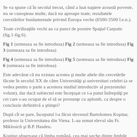
Se va spune că în secolul trecut, când a luat naştere această poveste,
nu se cunoşteau multe, dacă nu aproape toate, rezultatele
cercetărilor fundamentale privind Europa veche (6500-3500 î.e.n.).
Toate civilizaţiile vechi au ca punct de pornire Spaţiul Carpatic
(fig.1-fig.6).
Fig 1
(urmeaza sa fie introdusa)
Fig 2
(urmeaza sa fie introdusa)
Fig
3
(urmeaza sa fie introdusa)
Fig 4
(urmeaza sa fie introdusa)
Fig 5
(urmeaza sa fie introdusa)
Fig
6
(urmeaza sa fie introdusa)
Este adevărat că nu existau acestea şi multe altele din cercetările
făcute în secolul XX de către Universităţi şi universitari celebri (a se
vedea pentru o parte a acestora studiul introductiv al prezentului
volum), dar dacă subiectul este înceţoşat ce i-a putut îndreptăţi pe
cei care s-au ocupat de el să se pronunţe cu aplomb, ca despre o
concluzie definitivă a ştiinţei?
După cît se pare, începutul l-a făcut slovenul Bartolomeu Kopitar,
profesor la Universitatea din Viena. L-au urmat elevul său Fr.
Miklosich şi B.P. Hasdeu.
Kopitar observase că limba română, cea mai veche dintre limbile