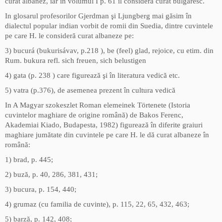
curat albanez, iar în volumul I p. 61 îl consideră curat bulgăresc.
In glosarul profesorilor Gjerdman şi Ljungberg mai găsim în
dialectul popular indian vorbit de romii din Suedia, dintre cuvintele
pe care H. le consideră curat albaneze pe:
3) bucurá (bukurisávav, p.218 ), be (feel) glad, rejoice, cu etim. din
Rum. bukura refl. sich freuen, sich belustigen
4) gata (p. 238 ) care figurează şi în literatura vedică etc.
5) vatra (p.376), de asemenea prezent în cultura vedică
In A Magyar szokeszlet Roman elemeinek Törtenete (Istoria
cuvintelor maghiare de origine română) de Bakos Ferenc,
Akademiai Kiado, Budapesta, 1982) figurează în diferite graiuri
maghiare jumătate din cuvintele pe care H. le dă curat albaneze în
română:
1) brad, p. 445;
2) buză, p. 40, 286, 381, 431;
3) bucura, p. 154, 440;
4) grumaz (cu familia de cuvinte), p. 115, 22, 65, 432, 463;
5) barză, p. 142, 408;