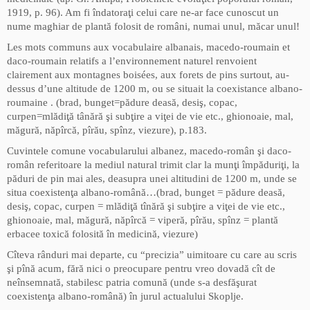
1919, p. 96). Am fi îndatoraţi celui care ne-ar face cunoscut un
nume maghiar de plantă folosit de români, numai unul, măcar unul!
Les mots communs aux vocabulaire albanais, macedo-roumain et
daco-roumain relatifs a l’environnement naturel renvoient
clairement aux montagnes boisées, aux forets de pins surtout, au-
dessus d’une altitude de 1200 m, ou se situait la coexistance albano-
roumaine . (brad, bunget=pădure deasă, desiş, copac,
curpen=mlădiţă tânără şi subţire a viţei de vie etc., ghionoaie, mal,
măgură, năpîrcă, pîrău, spînz, viezure), p.183.
Cuvintele comune vocabularului albanez, macedo-român şi daco-
român referitoare la mediul natural trimit clar la munţi împăduriţi, la
păduri de pin mai ales, deasupra unei altitudini de 1200 m, unde se
situa coexistenţa albano-română…(brad, bunget = pădure deasă,
desiş, copac, curpen = mlădiţă tînără şi subţire a viţei de vie etc.,
ghionoaie, mal, măgură, năpîrcă = viperă, pîrău, spînz = plantă
erbacee toxică folosită în medicină, viezure)
Cîteva rânduri mai departe, cu “precizia” uimitoare cu care au scris
şi pînă acum, fără nici o preocupare pentru vreo dovadă cît de
neînsemnată, stabilesc patria comună (unde s-a desfăşurat
coexistenţa albano-română) în jurul actualului Skoplje.