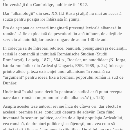
Universităţii din Cambridge, publicate în 1922.
Dar “albanologii” din sec. XX (I.I.Rusu şi alţii) nu mai au această
scuză pentru poziţia lor întârziată în ştiinţă.
Era de aşteptat ca această imaginară prezenţă lexicală albaneză în
română să fie exploatată de pescuitorii în apă tulbure, de atleţii de
serviciu ai autorităţilor austro-ungare de acum 130 de ani.
In colecţia sa de întrebări retorice, bănuieli, presupuneri şi declaraţii,
scrisă la comandă şi intitulată Romänische Studien (Studii
Româneşti), Leipzig, 1871, 364 p., Roesler, un autodidact (N. Iorga,
Istoria românilor din Ardeal şi Ungaria, ESE, 1989, p. 24) foloseşte
printre altele şi teza existenţei unor albanisme în română ca
“argument” pentru ideea fixă a formării poporului român la sud de
Dunăre:
Unde însă în altă parte decît în peninsula sudică ar fi putut recepta
oare daco-româna împrumuturile din albaneză? (p. 126).
Asupra acestei teze autorul revine încă de cîteva ori, dar efectul e
acelaşi : premise false, concluzii departe de adevăr. Teza fiind
inventată în scopuri politice, acelea de a lipsi populaţia Ardealului,
cea română, de drepturi politice şi cetăţeneşti, nu avea cum să
obţină şi să-i lipească argumente ştiinţifice. De altfel, nu se găseşte