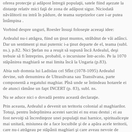
oferea protecţie şi adăpost întregii populaţii, satele fiind aşezate la
distanţe relativ mici faţă de zona de adăpost sigur. Niciodată
năvălitorii nu intră în pădure, de teama surprizelor care i-ar putea
întâmpina .
Vorbind despre unguri, Roesler însuşi foloseşte aceeaşi idee:
Ardealul nu-i atrăgea, fiind un ţinut muntos, străbătut de văi adânci.
Dar un sentiment şi mai puternic i-a ţinut departe de el, teama (subl.
ns.). p.82. Nici Ştefan nu a reuşit să supună încă Ardealul, deşi
trebuie să fi întreprins, probabil, o incursiune într-acolo. Pe la 1070
stăpânirea maghiară se mai limita încă la Ungaria (p.83).
Abia sub domnia lui Ladislau cel Sfînt (1078-1095) Ardealul
devine, sub denumirea de Ultrasilvana sau Transilvana, parte
componentă a regatului maghiar. Pînă unde se întindeau hotarele ei
de atunci rămâne un fapt INCERT (p. 83), subl. ns.
Nu se aduce nici o dovadă pentru această declaraţie.
Prin aceasta, Ardealul a devenit un teritoriu colonial al maghiarilor.
Totuşi, pentru îndeplinirea acestei sarcini ei nu erau destui ; ei au
fost nevoiţi să încredinţeze unei populaţii mai harnice, spiritualiceşte
mai unitară, misiunea de a face locuibile şi de a apăra acele teritorii,
care nu-i atrăgeau pe stăpânii maghiari şi care aveau nevoie de