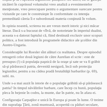
nicăieri în cuprinsul volumului vreo analiză a evenimentelor
menţionate, vreo preocupare pentru o argumentare oarecare pentru
viziunile pe care le construieşte în conformitate cu intenţia
premeditată căreia îi e subordonată materia conţinută în volum.
In opinia noastră, scrierea nu are vreun merit istoric şi nici măcar
literar. Dacă s-a bucurat de vîlvă, de notorietate în imperiul dualist,
aceasta s-a datorat faptului că, fiind destinată exclusiv unor scopuri
politice, a fost introdusă în programele didactice ale şcolilor din
Austro-Ungaria.
Consideraţiile lui Roesler sînt alături cu realitatea. Despre episodul
retragerii celor două legiuni de către Aurelian el scrie : este de
presupus (!) că populaţia paşnică de la oraşe şi sate se va fi grăbit
să-şi părăsească patria, devenită nesigură, încă sub protecţia
legiunilor, pentru a nu cădea pradă brutalităţii barbarilor (p. 69),
subl. ns.
Unde s-a mai auzit în istorie de o populaţie grăbită să-şi părăsească
patria? In timpul năvălirilor barbare, care încep cu hunii, populaţia
pleca în bejenie în codru, la munte, dar în patrie, nu în afara ei.
Configuraţia Carpaţilor e unică în Europa şi poate în lume. O treime
din suprafaţa Ţării, zonă muntoasă, acoperită cu păduri seculare,