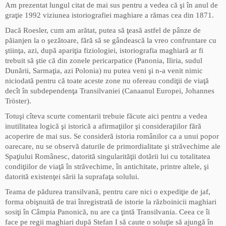
Am prezentat lungul citat de mai sus pentru a vedea că şi în anul de
graţie 1992 viziunea istoriografiei maghiare a rămas cea din 1871.
Dacă Roesler, cum am arătat, putea să ţeasă astfel de pânze de
păianjen la o şezătoare, fără să se gândească la vreo confruntare cu
ştiinţa, azi, după apariţia fiziologiei, istoriografia maghiară ar fi
trebuit să ştie că din zonele pericarpatice (Panonia, Iliria, sudul
Dunării, Sarmaţia, azi Polonia) nu putea veni şi n-a venit nimic
niciodată pentru că toate aceste zone nu ofereau condiţii de viaţă
decît în subdependenţa Transilvaniei (Canaanul Europei, Johannes
Tröster).
Totuşi cîteva scurte comentarii trebuie făcute aici pentru a vedea
inutilitatea logică şi istorică a afirmaţiilor şi consideraţiilor fără
acoperire de mai sus. Se consideră istoria românilor ca a unui popor
oarecare, nu se observă daturile de primordialitate şi străvechime ale
Spaţiului Românesc, datorită singularităţii dotării lui cu totalitatea
condiţiilor de viaţă în străvechime, în antichitate, printre altele, şi
datorită existenţei sării la suprafaţa solului.
Teama de pădurea transilvană, pentru care nici o expediţie de jaf,
forma obişnuită de trai înregistrată de istorie la războinicii maghiari
sosiţi în Câmpia Panonică, nu are ca ţintă Transilvania. Ceea ce îi
face pe regii maghiari după Stefan I să caute o soluţie să ajungă în