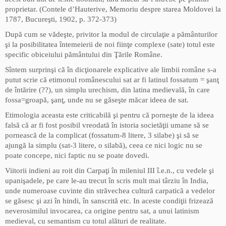
proprietar. (Contele d’Hauterive, Memoriu despre starea Moldovei la
1787, Bucureşti, 1902, p. 372-373)
După cum se vădeşte, privitor la modul de circulaţie a pământurilor
şi la posibilitatea întemeierii de noi fiinţe complexe (sate) totul este
specific obiceiului pământului din Ţările Române.
Sîntem surprinşi că în dicţionarele explicative ale limbii române s-a
putut scrie că etimonul românescului sat ar fi latinul fossatum = şanţ
de întărire (??), un simplu urechism, din latina medievală, în care
fossa=groapă, şanţ, unde nu se găseşte măcar ideea de sat.
Etimologia aceasta este criticabilă şi pentru că porneşte de la ideea
falsă că ar fi fost posibil vreodată în istoria societăţii umane să se
pornească de la complicat (fossatum-8 litere, 3 silabe) şi să se
ajungă la simplu (sat-3 litere, o silabă), ceea ce nici logic nu se
poate concepe, nici faptic nu se poate dovedi.
Viitorii indieni au roit din Carpaţi în mileniul III î.e.n., cu vedele şi
upanişadele, pe care le-au trecut în scris mult mai târziu în India,
unde numeroase cuvinte din străvechea cultură carpatică a vedelor
se găsesc şi azi în hindi, în sanscrită etc. In aceste condiţii frizează
neverosimilul invocarea, ca origine pentru sat, a unui latinism
medieval, cu semantism cu totul alături de realitate.