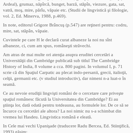
Ardeal), grumaz, năpîrcă, bunget, barză, stăpîn, viezure, gata, sat,
vatră, moş, mire, părîu, văpaie etc. (Studii de lingvistică şi filologie,
vol. 2, Ed. Minerva, 1988, p.469).
In note, editorul Grigore Brâncuş (p.547) are reţineri pentru: codru,
mire, sat, stăpân, văpaie.
Cuvintele pe care H le declară curat albaneze la noi nu sînt
albaneze, ci, cum am spus, româneşti străvechi.
Am atras de mai multe ori atenţia asupra eruditei cercetări a
Universităţii din Cambridge publicată sub titlul The Cambridge
History of India, 8 volume a cca. 800 pagini. In volumul I, p. 71
scrie că din Spaţiul Carpatic au plecat indo-persanii, grecii, italioţii,
celţii, germanii etc. (v studiul introductiv), dar nimeni n-a luat-o în
seamă.
Ce au nevoie erudiţii lingvişti români de o cercetare care priveşte
spaţiul românesc făcută la Universitatea din Cambridge? Ei au
ştiinţa lor, dată odată pentru totdeauna, au formulele lor. De ce să se
încurce cu cercetări ale altora? La noi nimic nu s-a schimbat din
vremea lui Hasdeu. Lingvistica română e eleată.
In Cele mai vechi Upanişade (traducere Radu Bercea, Ed. Stiinţifică,
1993) găsim: