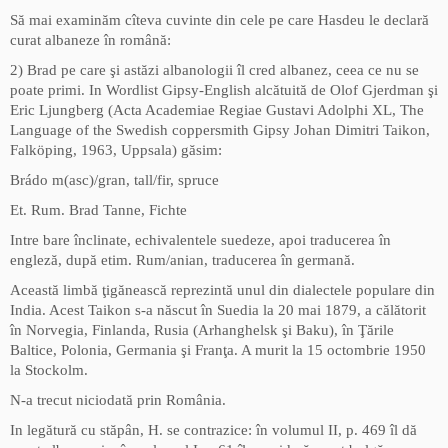
Să mai examinăm cîteva cuvinte din cele pe care Hasdeu le declară
curat albaneze în română:
2) Brad pe care şi astăzi albanologii îl cred albanez, ceea ce nu se
poate primi. In Wordlist Gipsy-English alcătuită de Olof Gjerdman şi
Eric Ljungberg (Acta Academiae Regiae Gustavi Adolphi XL, The
Language of the Swedish coppersmith Gipsy Johan Dimitri Taikon,
Falköping, 1963, Uppsala) găsim:
Brádo m(asc)/gran, tall/fir, spruce
Et. Rum. Brad Tanne, Fichte
Intre bare înclinate, echivalentele suedeze, apoi traducerea în
engleză, după etim. Rum/anian, traducerea în germană.
Această limbă ţigănească reprezintă unul din dialectele populare din
India. Acest Taikon s-a născut în Suedia la 20 mai 1879, a călătorit
în Norvegia, Finlanda, Rusia (Arhanghelsk şi Baku), în Ţările
Baltice, Polonia, Germania şi Franţa. A murit la 15 octombrie 1950
la Stockolm.
N-a trecut niciodată prin România.
In legătură cu stăpân, H. se contrazice: în volumul II, p. 469 îl dă