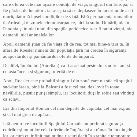
care oferea cele mai uşoare condiţii de viaţă, singurul din Europa, să
fie părăsit de locuitori, iar aceştia să se deplaseze în locuri unde ar fi
murit, datorită lipsei condiţiilor de viaţă. Fără permanenţa românilor
în Ardeal şi în zonele circumcarpatice, nici la sudul Dunării, nici în
Panonia şi în nici unul din spaţiile peridacice n-ar fi putut vieţui, nici
oamenii, nici animalele lor.
Apoi, oamenii ştiau că fie viaţa cît de rea, tot mai bine-n ţara ta. In
afară de Roesler nimeni din populaţia ţării nu credea în siguranţa
adăposturilor şi pământurilor oferite de împărat:
Dealtfel, împăratul (Aurelian) va fi asasinat peste doi sau trei ani şi
cu asta înceta şi siguranţa oferită de el.
Apoi, Roesler este probabil singurul din zonă care nu ştie că spaţiul
sud-dunărean, pînă la Balcani a fost cel mai des lovit în toate
năvălirile, pustiit pur şi simplu, iar locuitorii duşi în robie sau vînduţi
ca sclavi.
Era din Imperiul Roman cel mai departe de capitală, cel mai expus
şi cel mai greu de apărat.
Iată pentru ce locuitorii Spaţiului Carpatic au preferat siguranţa
codrilor şi munţilor celei oferite de împărat şi au rămas în locuinţele
lor, oricum cu infinit mai puţine riscuri decît în graniţele temporare