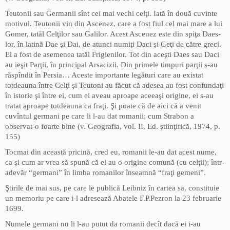
Teutonii sau Germanii sînt cei mai vechi celţi. Iată în două cuvinte
motivul. Teutonii vin din Ascenez, care a fost fiul cel mai mare a lui
Gomer, tatăl Celţilor sau Galilor. Acest Ascenez este din spiţa Daes-
lor, în latină Dae şi Dai, de atunci numiţi Daci şi Geţi de către greci.
El a fost de asemenea tatăl Frigienilor. Tot din aceşti Daes sau Daci
au ieşit Parţii, în principal Arsacizii. Din primele timpuri parţii s-au
răspîndit în Persia… Aceste importante legături care au existat
totdeauna între Celţi şi Teutoni au făcut că adesea au fost confundaţi
în istorie şi între ei, cum ei aveau aproape aceeaşi origine, ei s-au
tratat aproape totdeauna ca fraţi. Şi poate că de aici că a venit
cuvîntul germani pe care li l-au dat romanii; cum Strabon a
observat-o foarte bine (v. Geografia, vol. II, Ed. ştiinţifică, 1974, p.
155)
Tocmai din această pricină, cred eu, romanii le-au dat acest nume,
ca şi cum ar vrea să spună că ei au o origine comună (cu celţii); într-
adevăr “germani” în limba romanilor înseamnă “fraţi gemeni”.
Ştirile de mai sus, pe care le publică Leibniz în cartea sa, constituie
un memoriu pe care i-l adresează Abatele F.P.Pezron la 23 februarie
1699.
Numele germani nu li l-au putut da romanii decît dacă ei i-au