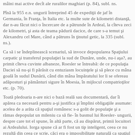
mâini mai active decît ale ruralilor maghiari (p. 84), subl. ns.
Pînă la 955 e.n. ungurii întreprind 45 de expediţii de jaf în
Germania, în Franţa, în Italia etc. la multe sute de kilometri distanţă,
dar n-au făcut nici o încercare de a pătrunde în Ardeal, la cîteva zeci
de kilometri, şi asta de teama pădurii dacice, de care s-a temut şi
Alexandru cel Mare, când a pătruns în ţinutul getic, la 335 (subl.
ns.).
Ca să i se îndeplinească scenariul, să invoce depopularea Spaţiului
carpatic şi transferul populaţiei la sud de Dunăre, unde, nu-i aşa?, au
primit cîteva cuvinte albaneze, Roesler se întreabă: de ce populaţia
Daciei să nu-şi fi părăsit cu entuziasm locuinţele şi să plece cu mâna
goală în sudul Dunării, când din mâna împăratului lor li se ofereau
adăposturi şi pământuri sigure în Moesia, în mijlocul compatrioţilor
etc. (p. 70).
Toată pledoaria n-are nici o bază reală sau documentară, dar îi
apărea ca necesară pentru a-şi justifica şi împlini obligaţiile asumate:
acelea de a arăta că spaţiul românesc s-a golit de populaţie şi a
rămas depopulat un mileniu ca să fie- în basmul lui Roesler- ungurii,
despre care tot el spune, în altă parte, că au dispărut, primii locuitori
ai Ardealului. Iorga spune că ar fi fost un tip inteligent, ceea ce nu
rezultă din ceea ce scrie, căci era o imposibilitate naturală ca spaţiul