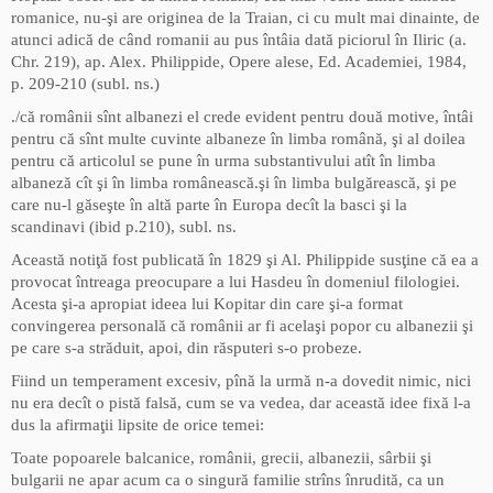
romanice, nu-şi are originea de la Traian, ci cu mult mai dinainte, de
atunci adică de când romanii au pus întâia dată piciorul în Iliric (a.
Chr. 219), ap. Alex. Philippide, Opere alese, Ed. Academiei, 1984,
p. 209-210 (subl. ns.)
./că românii sînt albanezi el crede evident pentru două motive, întâi
pentru că sînt multe cuvinte albaneze în limba română, şi al doilea
pentru că articolul se pune în urma substantivului atît în limba
albaneză cît şi în limba românească.şi în limba bulgărească, şi pe
care nu-l găseşte în altă parte în Europa decît la basci şi la
scandinavi (ibid p.210), subl. ns.
Această notiţă fost publicată în 1829 şi Al. Philippide susţine că ea a
provocat întreaga preocupare a lui Hasdeu în domeniul filologiei.
Acesta şi-a apropiat ideea lui Kopitar din care şi-a format
convingerea personală că românii ar fi acelaşi popor cu albanezii şi
pe care s-a străduit, apoi, din răsputeri s-o probeze.
Fiind un temperament excesiv, pînă la urmă n-a dovedit nimic, nici
nu era decît o pistă falsă, cum se va vedea, dar această idee fixă l-a
dus la afirmaţii lipsite de orice temei:
Toate popoarele balcanice, românii, grecii, albanezii, sârbii şi
bulgarii ne apar acum ca o singură familie strîns înrudită, ca un